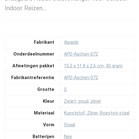
Indoor Reizen…
Fabrikant
‎Aipaide
Onderdeelnummer
‎APD-Aschen-072
Afmetingen pakket
‎15.2 x 11.8 x 2.6 cm; 43 gram
Fabrikantreferentie
‎APD-Aschen-072
Grootte
‎S
Kleur
‎Zwart, goud, zilver
Materiaal
‎Kunststof, Zilver, Roestvrij staal
Vorm
‎Ovaal
Batterijen
‎Nee