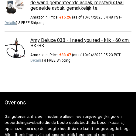
de wand gemonteerde asbak, roestvrij staal,
gedeelde asbak, gemakkelijk te…
Amazon.nl Price:
€
16.26
(as of 10/04/2023 04:48 PST-
Details
)
&
FREE Shipping
.
Amy Deluxe 038 - I need you red - klik - 60 cm.
BK-BK
Amazon.nl Price:
€
83.47
(as of 10/04/2023 05:23 PST-
Details
)
&
FREE Shipping
.
Over ons
Gangstersinc.nl is een moderne alles-in-één prijsvergelijkings- en
beoordelingswebsite die de beste deals biedt die beschikbaar zijn
op amazon en u op de hoogte houdt via de laatst toegevoegde blogs.
Alle afbeeldingen zijn auteursrechtelijk beschermd door hun