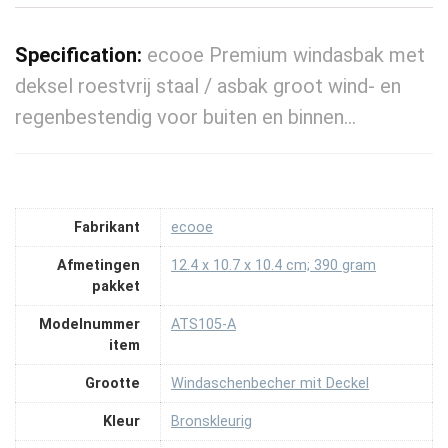
Specification:
ecooe Premium windasbak met
deksel roestvrij staal / asbak groot wind- en
regenbestendig voor buiten en binnen…
Fabrikant
‎ecooe
Afmetingen
‎12.4 x 10.7 x 10.4 cm; 390 gram
pakket
Modelnummer
‎ATS105-A
item
Grootte
‎Windaschenbecher mit Deckel
Kleur
‎Bronskleurig