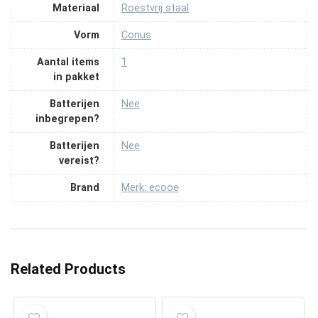
Materiaal
‎Roestvrij staal
Vorm
‎Conus
Aantal items
‎1
in pakket
Batterijen
‎Nee
inbegrepen?
Batterijen
‎Nee
vereist?
Brand
Merk: ecooe
Related Products