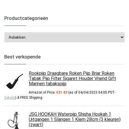
Productcategorieën
Best verkopende
Rookpijp Draagbare Roken Pijp Briar Roken
Tabak Pijp Filter Sigaret Houder Vriend Gift
Mannen tabakspijp
Amazon.nl Price:
€
31.83
(as of 04/04/2023 04:00 PST-
Details
)
&
FREE Shipping
.
JSG.HOOKAH Waterpijp Shisha Hookah 1
Uitgangen 1 Slangen 1 Klem 28cm (3 kleuren)
(zwart)