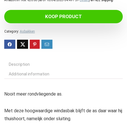
Amazon.nl Price:
€
26.00
(as of 10/04/2023 04:49 PST-
Details
)
&
FREE Shipping
.
KOOP PRODUCT
Category:
Asbakken
Description
Additional information
Nooit meer rondvliegende as.
Met deze hoogwaardige windasbak blijft de as daar waar hij
thuishoort, namelijk onder sluiting.