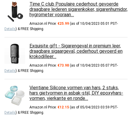
Time C club Populaire cederhout gevoerde
draagbare lederen sigarenkoker, sigarenhumidor,
hygrometer vooraan…
Amazon.nl Price:
€
25.99
(as of 10/04/2023 05:01 PST-
Details
)
&
FREE Shipping
.
Exquisite gift - Sigarengeval in premium leer,
draagbare sigaargeval, cederhout gevoerd en
krokodilleer…
Amazon.nl Price:
€
73.98
(as of 10/04/2023 05:07 PST-
Details
)
&
FREE Shipping
.
Vientiane Silicone vormen van hars, 2 stuks,
hars gietvormen in asbak-stijl, DIY epoxyhars-
vormen, vierkante en ronde…
Amazon.nl Price:
€
12.15
(as of 05/04/2023 03:59 PST-
Details
)
&
FREE Shipping
.