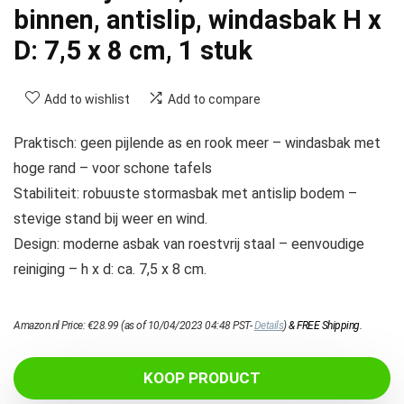
binnen, antislip, windasbak H x
D: 7,5 x 8 cm, 1 stuk
Add to wishlist
Add to compare
Praktisch: geen pijlende as en rook meer – windasbak met
hoge rand – voor schone tafels
Stabiliteit: robuuste stormasbak met antislip bodem –
stevige stand bij weer en wind.
Design: moderne asbak van roestvrij staal – eenvoudige
reiniging – h x d: ca. 7,5 x 8 cm.
Amazon.nl Price:
€
28.99
(as of 10/04/2023 04:48 PST-
Details
)
&
FREE Shipping
.
KOOP PRODUCT