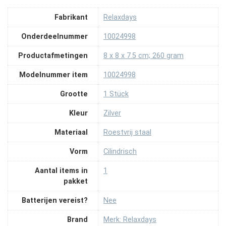
Fabrikant
‎Relaxdays
Onderdeelnummer
‎10024998
Productafmetingen
‎8 x 8 x 7.5 cm; 260 gram
Modelnummer item
‎10024998
Grootte
‎1 Stück
Kleur
‎Zilver
Materiaal
‎Roestvrij staal
Vorm
‎Cilindrisch
Aantal items in
‎1
pakket
Batterijen vereist?
‎Nee
Brand
Merk: Relaxdays