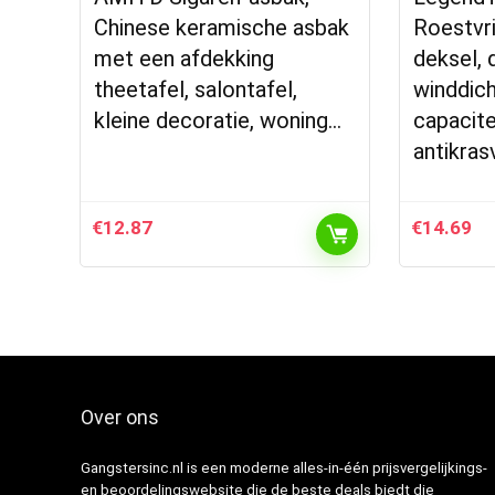
Chinese keramische asbak
Roestvri
met een afdekking
deksel, 
theetafel, salontafel,
winddic
kleine decoratie, woning…
capacite
antikras
€
12.87
€
14.69
Over ons
Gangstersinc.nl is een moderne alles-in-één prijsvergelijkings-
en beoordelingswebsite die de beste deals biedt die