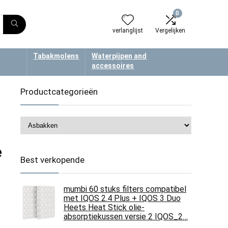
0
verlanglijst
Vergelijken
Tabakmolens
Waterpijpen and
accessoires
Productcategorieën
e
Best verkopende
mumbi 60 stuks filters compatibel
met IQOS 2.4 Plus + IQOS 3 Duo
Heets Heat Stick olie-
absorptiekussen versie 2 IQOS_2…