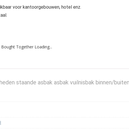
ruikbaar voor kantoorgebouwen, hotel enz.
aal.
 Bought Together Loading...
den staande asbak asbak vuilnisbak binnen/buite
8