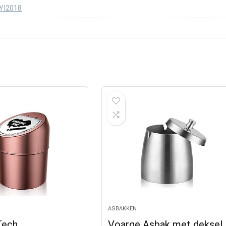
YI2018
ASBAKKEN
Tech
Voarge Asbak met deksel,