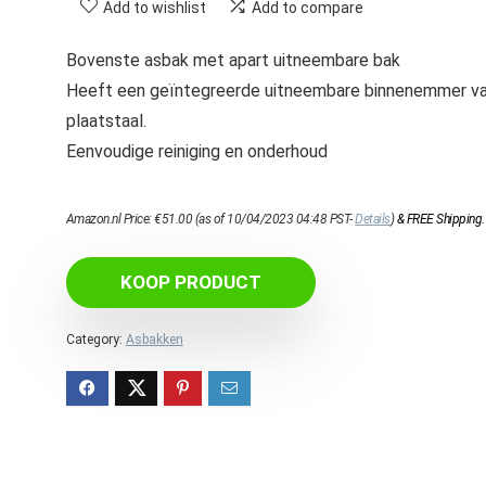
Add to wishlist
Add to compare
Bovenste asbak met apart uitneembare bak
Heeft een geïntegreerde uitneembare binnenemmer v
plaatstaal.
Eenvoudige reiniging en onderhoud
Amazon.nl Price:
€
51.00
(as of 10/04/2023 04:48 PST-
Details
)
&
FREE Shipping
.
KOOP PRODUCT
Category:
Asbakken