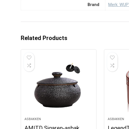
Brand
Merk: WUP
Related Products
ASBAKKEN
ASBAKKEN
AMITD Sigaren-asbak,
Legend