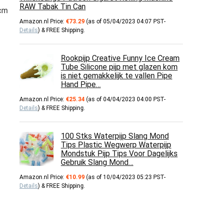
RAW Tabak Tin Can
 cm
Amazon.nl Price:
€
73.29
(as of 05/04/2023 04:07 PST-
Details
)
&
FREE Shipping
.
Rookpijp Creative Funny Ice Cream
Tube Silicone pijp met glazen kom
is niet gemakkelijk te vallen Pipe
Hand Pipe…
Amazon.nl Price:
€
25.34
(as of 04/04/2023 04:00 PST-
Details
)
&
FREE Shipping
.
100 Stks Waterpijp Slang Mond
Tips Plastic Wegwerp Waterpijp
Mondstuk Pijp Tips Voor Dagelijks
Gebruik Slang Mond…
Amazon.nl Price:
€
10.99
(as of 10/04/2023 05:23 PST-
Details
)
&
FREE Shipping
.