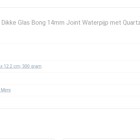
rc Dikke Glas Bong 14mm Joint Waterpijp met Quart
1 x 12.2 cm; 300 gram
 Mimi