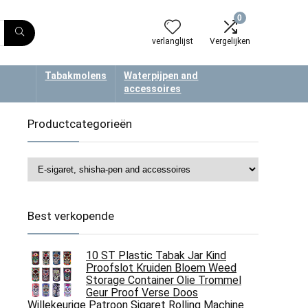
0
verlanglijst
Vergelijken
Tabakmolens
Waterpijpen and
accessoires
Productcategorieën
Best verkopende
10 ST Plastic Tabak Jar Kind
Proofslot Kruiden Bloem Weed
Storage Container Olie Trommel
Geur Proof Verse Doos
Willekeurige Patroon Sigaret Rolling Machine