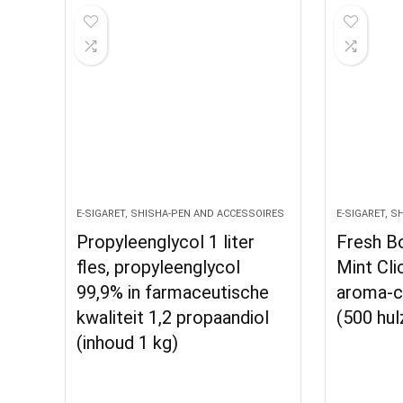
E-SIGARET, SHISHA-PEN AND ACCESSOIRES
E-SIGARET, 
Propyleenglycol 1 liter
Fresh B
fles, propyleenglycol
Mint Cli
99,9% in farmaceutische
aroma-c
kwaliteit 1,2 propaandiol
(500 hul
(inhoud 1 kg)