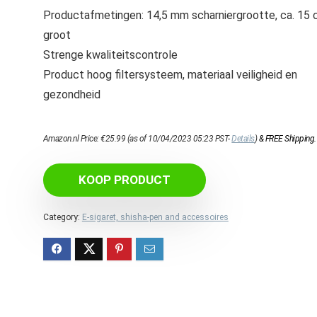
Productafmetingen: 14,5 mm scharniergrootte, ca. 15
groot
Strenge kwaliteitscontrole
Product hoog filtersysteem, materiaal veiligheid en
gezondheid
Amazon.nl Price:
€
25.99
(as of 10/04/2023 05:23 PST-
Details
)
&
FREE Shipping
.
KOOP PRODUCT
Category:
E-sigaret, shisha-pen and accessoires