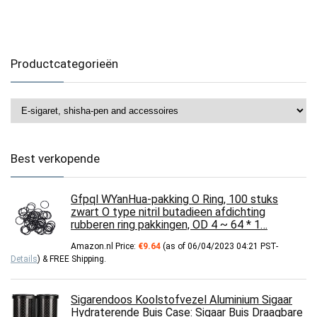
Productcategorieën
Best verkopende
Gfpql WYanHua-pakking O Ring, 100 stuks
zwart O type nitril butadieen afdichting
rubberen ring pakkingen, OD 4 ~ 64 * 1…
Amazon.nl Price:
€
9.64
(as of 06/04/2023 04:21 PST-
Details
)
&
FREE Shipping
.
Sigarendoos Koolstofvezel Aluminium Sigaar
Hydraterende Buis Case: Sigaar Buis Draagbare