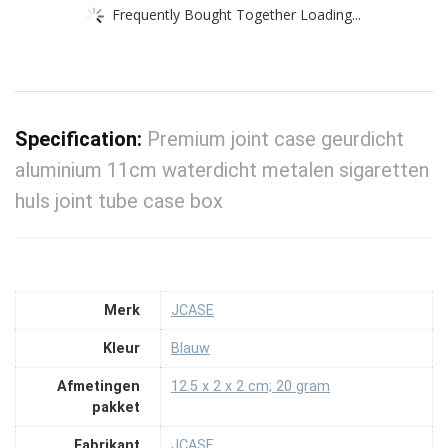
Frequently Bought Together Loading...
Specification:
Premium joint case geurdicht
aluminium 11cm waterdicht metalen sigaretten
huls joint tube case box
Merk
‎JCASE
Kleur
‎Blauw
Afmetingen
‎12.5 x 2 x 2 cm; 20 gram
pakket
Fabrikant
‎JCASE