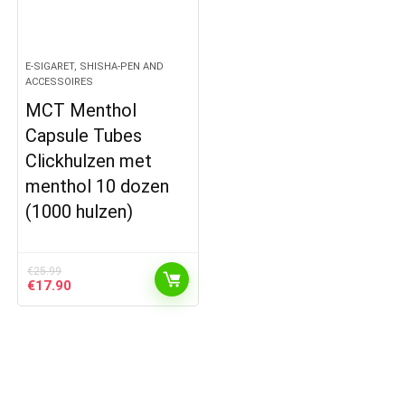
E-SIGARET, SHISHA-PEN AND
ACCESSOIRES
MCT Menthol
Capsule Tubes
Clickhulzen met
menthol 10 dozen
(1000 hulzen)
€
25.99
Original
Current
€
17.90
price
price
was:
is:
€25.99.
€17.90.