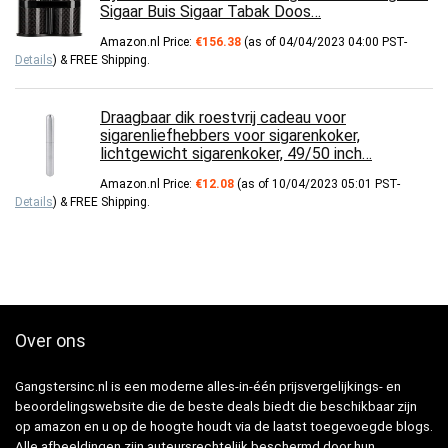
Sigaar Buis Sigaar Tabak Doos…
Amazon.nl Price:
€
156.38
(as of 04/04/2023 04:00 PST-
Details
)
&
FREE Shipping
.
Draagbaar dik roestvrij cadeau voor
sigarenliefhebbers voor sigarenkoker,
lichtgewicht sigarenkoker, 49/50 inch…
Amazon.nl Price:
€
12.08
(as of 10/04/2023 05:01 PST-
Details
)
&
FREE Shipping
.
Over ons
Gangstersinc.nl is een moderne alles-in-één prijsvergelijkings- en
beoordelingswebsite die de beste deals biedt die beschikbaar zijn
op amazon en u op de hoogte houdt via de laatst toegevoegde blogs.
Alle afbeeldingen zijn auteursrechtelijk beschermd door hun