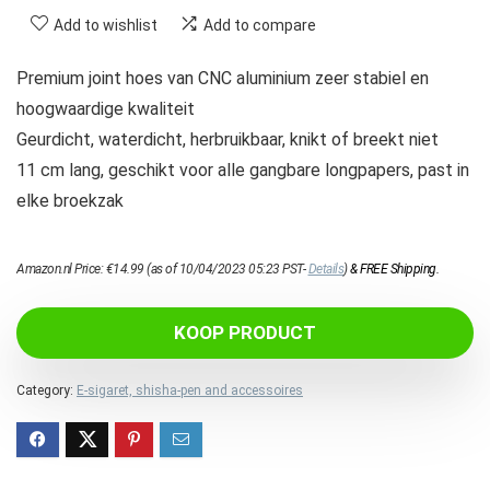
Add to wishlist
Add to compare
Premium joint hoes van CNC aluminium zeer stabiel en
hoogwaardige kwaliteit
Geurdicht, waterdicht, herbruikbaar, knikt of breekt niet
11 cm lang, geschikt voor alle gangbare longpapers, past in
elke broekzak
Amazon.nl Price:
€
14.99
(as of 10/04/2023 05:23 PST-
Details
)
&
FREE Shipping
.
KOOP PRODUCT
Category:
E-sigaret, shisha-pen and accessoires