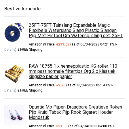
Best verkopende
25FT-75FT Tuinslang Expandable Magic
Flexibele Waterslang Slang Plastic Slangen
Pijp Met Pistool Om Watering, slang set, 25FT
Amazon.nl Price:
€
211.03
(as of 06/04/2023 04:21 PST-
Details
)
&
FREE Shipping
.
RAW 18755 1 x hennepplastic KS-roller 110
mm past normale filtertips Org 2 x klassiek
kingsize papier papier
Amazon.nl Price:
€
9.90
(as of 10/04/2023 05:14 PST-
Details
)
&
FREE Shipping
.
Opuntia Mo Pijpen Draagbare Creatieve Roken
Pijp Kruid Tabak Pijp Rook Sigaret Houder
Mondstuk
Amazon.nl Price:
€
21.03
(as of 04/04/2023 04:00 PST-