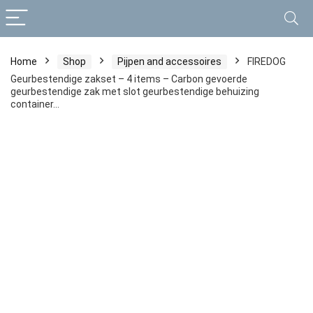
Home
Shop
Pijpen and accessoires
FIREDOG
Geurbestendige zakset – 4 items – Carbon gevoerde
geurbestendige zak met slot geurbestendige behuizing
container…