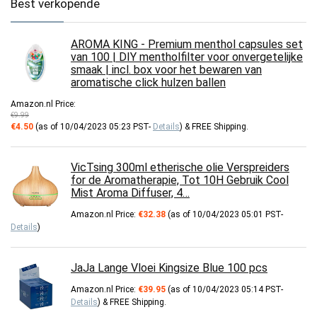
Best verkopende
AROMA KING - Premium menthol capsules set
van 100 | DIY mentholfilter voor onvergetelijke
smaak | incl. box voor het bewaren van
aromatische click hulzen ballen
Amazon.nl Price:
€
9.99
Original
Current
€
4.50
(as of 10/04/2023 05:23 PST-
Details
)
&
FREE Shipping
.
price
price
was:
is:
€9.99.
€4.50.
VicTsing 300ml etherische olie Verspreiders
for de Aromatherapie, Tot 10H Gebruik Cool
Mist Aroma Diffuser, 4…
Amazon.nl Price:
€
32.38
(as of 10/04/2023 05:01 PST-
Details
)
JaJa Lange Vloei Kingsize Blue 100 pcs
Amazon.nl Price:
€
39.95
(as of 10/04/2023 05:14 PST-
Details
)
&
FREE Shipping
.