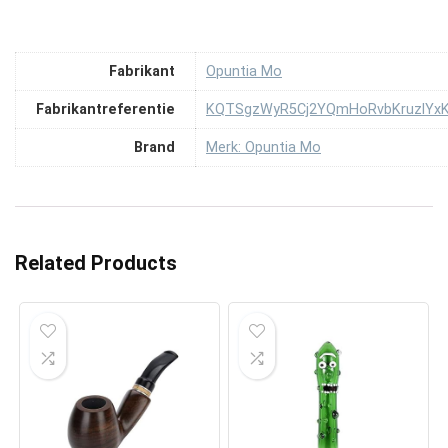
Fabrikant
‎Opuntia Mo
Fabrikantreferentie
‎KQTSgzWyR5Cj2YQmHoRvbKruzlYx
Brand
Merk: Opuntia Mo
Related Products