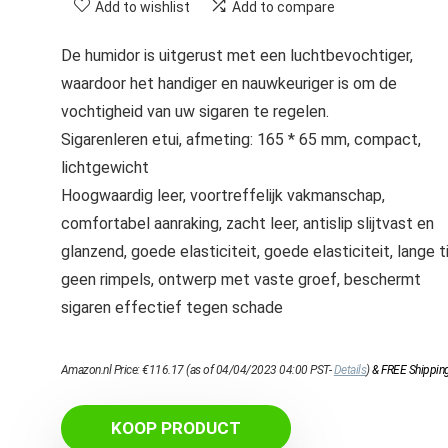
Add to wishlist
Add to compare
De humidor is uitgerust met een luchtbevochtiger,
waardoor het handiger en nauwkeuriger is om de
vochtigheid van uw sigaren te regelen.
Sigarenleren etui, afmeting: 165 * 65 mm, compact,
lichtgewicht
Hoogwaardig leer, voortreffelijk vakmanschap,
comfortabel aanraking, zacht leer, antislip slijtvast en
glanzend, goede elasticiteit, goede elasticiteit, lange ti
geen rimpels, ontwerp met vaste groef, beschermt
sigaren effectief tegen schade
Amazon.nl Price:
€
116.17
(as of 04/04/2023 04:00 PST-
Details
)
&
FREE Shippin
KOOP PRODUCT