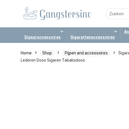
Search
for:
As
Sigaaraccessoires
Sigarettenaccessoires
Home
Shop
Pijpen and accessoires
Sigar
Lederen Doos Sigaren Tabaksdoos