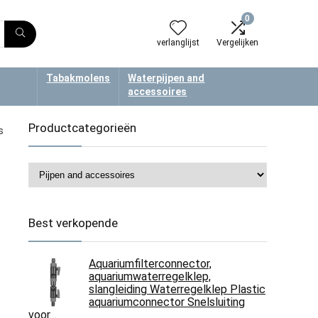
0
verlanglijst
Vergelijken
Tabakmolens
Waterpijpen and
accessoires
Productcategorieën
s
Best verkopende
Aquariumfilterconnector,
aquariumwaterregelklep,
slangleiding Waterregelklep Plastic
aquariumconnector Snelsluiting
voor…