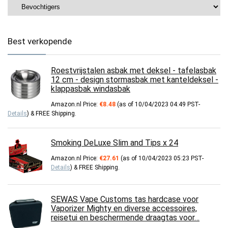
Best verkopende
Roestvrijstalen asbak met deksel - tafelasbak
12 cm - design stormasbak met kanteldeksel -
klappasbak windasbak
Amazon.nl Price:
€
8.48
(as of 10/04/2023 04:49 PST-
Details
)
&
FREE Shipping
.
Smoking DeLuxe Slim and Tips x 24
Amazon.nl Price:
€
27.61
(as of 10/04/2023 05:23 PST-
Details
)
&
FREE Shipping
.
SEWAS Vape Customs tas hardcase voor
Vaporizer Mighty en diverse accessoires,
reisetui en beschermende draagtas voor…