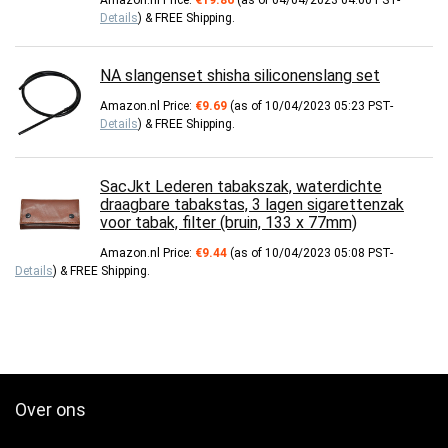
Details
)
&
FREE Shipping
.
NA slangenset shisha siliconenslang set
Amazon.nl Price:
€
9.69
(as of 10/04/2023 05:23 PST-
Details
)
&
FREE Shipping
.
SacJkt Lederen tabakszak, waterdichte
draagbare tabakstas, 3 lagen sigarettenzak
voor tabak, filter (bruin, 133 x 77mm)
Amazon.nl Price:
€
9.44
(as of 10/04/2023 05:08 PST-
Details
)
&
FREE Shipping
.
Over ons