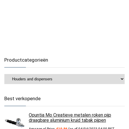
Productcategorieën
Best verkopende
Opuntia Mo Creatieve metalen roken pijp
draagbare aluminium kruid tabak pijpen
Amazon.nl Price:
€
19.86
(as of 04/04/2023 04:00 PST-