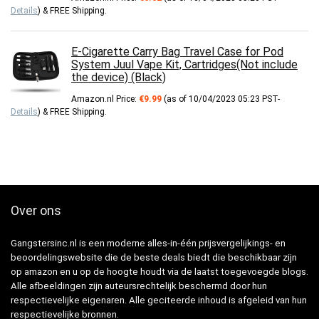
Details
)
&
FREE Shipping
.
E-Cigarette Carry Bag Travel Case for Pod
System Juul Vape Kit, Cartridges(Not include
the device) (Black)
Amazon.nl Price:
€
9.99
(as of 10/04/2023 05:23 PST-
Details
)
&
FREE Shipping
.
Over ons
Gangstersinc.nl is een moderne alles-in-één prijsvergelijkings- en
beoordelingswebsite die de beste deals biedt die beschikbaar zijn
op amazon en u op de hoogte houdt via de laatst toegevoegde blogs.
Alle afbeeldingen zijn auteursrechtelijk beschermd door hun
respectievelijke eigenaren. Alle geciteerde inhoud is afgeleid van hun
respectievelijke bronnen.