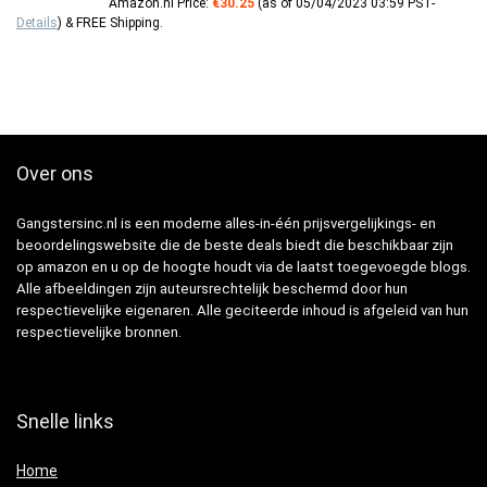
Amazon.nl Price:
€
30.25
(as of 05/04/2023 03:59 PST-
Details
)
&
FREE Shipping
.
Over ons
Gangstersinc.nl is een moderne alles-in-één prijsvergelijkings- en
beoordelingswebsite die de beste deals biedt die beschikbaar zijn
op amazon en u op de hoogte houdt via de laatst toegevoegde blogs.
Alle afbeeldingen zijn auteursrechtelijk beschermd door hun
respectievelijke eigenaren. Alle geciteerde inhoud is afgeleid van hun
respectievelijke bronnen.
Snelle links
Home