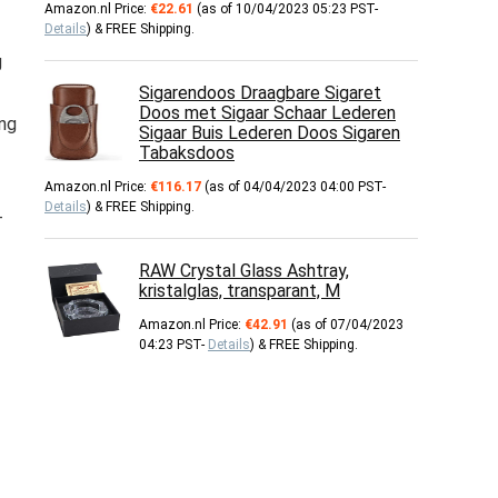
Amazon.nl Price:
€
22.61
(as of 10/04/2023 05:23 PST-
Details
)
&
FREE Shipping
.
g
Sigarendoos Draagbare Sigaret
Doos met Sigaar Schaar Lederen
ng
Sigaar Buis Lederen Doos Sigaren
Tabaksdoos
Amazon.nl Price:
€
116.17
(as of 04/04/2023 04:00 PST-
Details
)
&
FREE Shipping
.
-
RAW Crystal Glass Ashtray,
kristalglas, transparant, M
Amazon.nl Price:
€
42.91
(as of 07/04/2023
04:23 PST-
Details
)
&
FREE Shipping
.