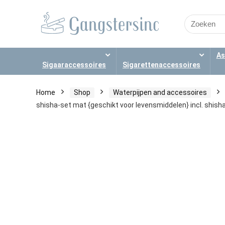
Search
for:
As
Sigaaraccessoires
Sigarettenaccessoires
Home
Shop
Waterpijpen and accessoires
shisha-set mat {geschikt voor levensmiddelen} incl. shish