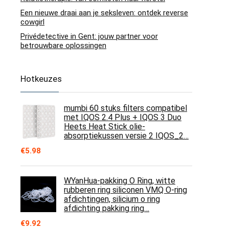
Een nieuwe draai aan je seksleven: ontdek reverse
cowgirl
Privédetective in Gent: jouw partner voor
betrouwbare oplossingen
Hotkeuzes
mumbi 60 stuks filters compatibel
met IQOS 2.4 Plus + IQOS 3 Duo
Heets Heat Stick olie-
absorptiekussen versie 2 IQOS_2…
€
5.98
WYanHua-pakking O Ring, witte
rubberen ring siliconen VMQ O-ring
afdichtingen, silicium o ring
afdichting pakking ring…
€
9.92