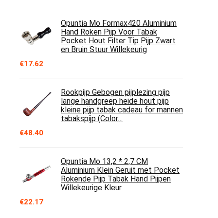
Opuntia Mo Formax420 Aluminium
Hand Roken Pijp Voor Tabak
Pocket Hout Filter Tip Pijp Zwart
en Bruin Stuur Willekeurig
€
17.62
Rookpijp Gebogen pijplezing pijp
lange handgreep heide hout pijp
kleine pijp tabak cadeau for mannen
tabakspijp (Color…
€
48.40
Opuntia Mo 13,2 * 2,7 CM
Aluminium Klein Geruit met Pocket
Rokende Pijp Tabak Hand Pijpen
Willekeurige Kleur
€
22.17