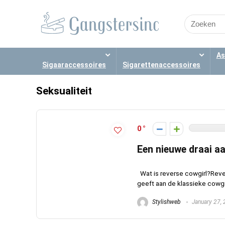
Search
for:
As
Sigaaraccessoires
Sigarettenaccessoires
Seksualiteit
0
Een nieuwe draai aa
Wat is reverse cowgirl?Reve
geeft aan de klassieke cowgirl
Stylishweb
January 27,