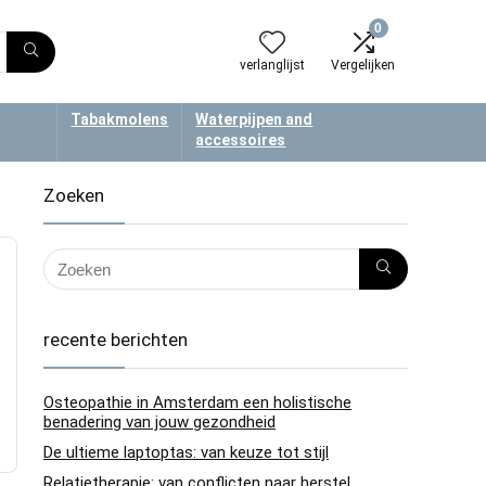
0
verlanglijst
Vergelijken
Tabakmolens
Waterpijpen and
accessoires
Zoeken
recente berichten
Osteopathie in Amsterdam een holistische
benadering van jouw gezondheid
De ultieme laptoptas: van keuze tot stijl
Relatietherapie: van conflicten naar herstel