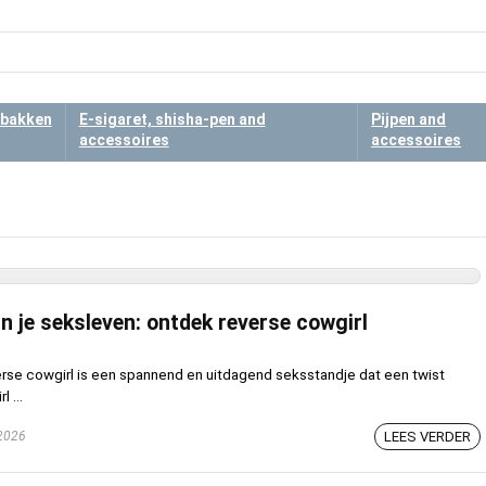
bakken
E-sigaret, shisha-pen and
Pijpen and
accessoires
accessoires
n je seksleven: ontdek reverse cowgirl
rse cowgirl is een spannend en uitdagend seksstandje dat een twist
 ...
 2026
LEES VERDER