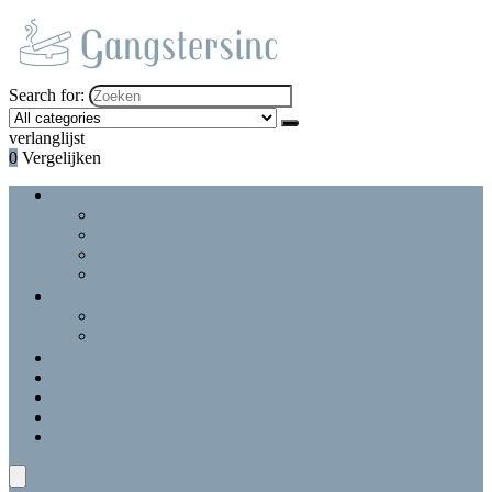
Search for:
verlanglijst
0
Vergelijken
Sigaaraccessoires
Bevochtigers
Hoezen
Humidors
Snijders
Sigarettenaccessoires
Houders and dispensers
Vloeipapier and hulzen
Asbakken
E-sigaret, shisha-pen and accessoires
Pijpen and accessoires
Tabakmolens
Waterpijpen and accessoires