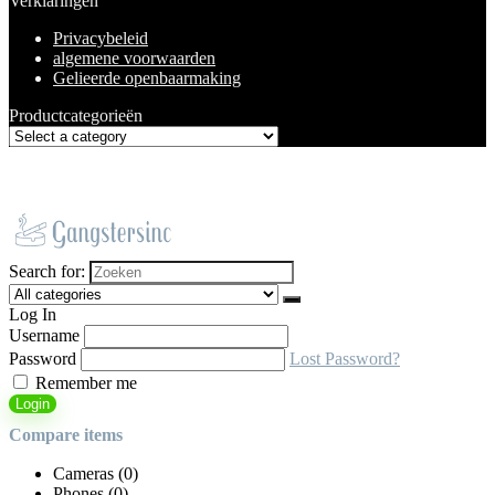
Verklaringen
Privacybeleid
algemene voorwaarden
Gelieerde openbaarmaking
Productcategorieën
Search for:
Log In
Username
Password
Lost Password?
Remember me
Login
Compare items
Cameras (
0
)
Phones (
0
)