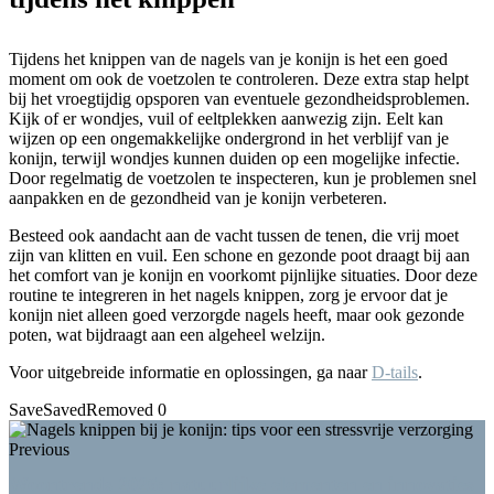
Tijdens het knippen van de nagels van je konijn is het een goed
moment om ook de voetzolen te controleren. Deze extra stap helpt
bij het vroegtijdig opsporen van eventuele gezondheidsproblemen.
Kijk of er wondjes, vuil of eeltplekken aanwezig zijn. Eelt kan
wijzen op een ongemakkelijke ondergrond in het verblijf van je
konijn, terwijl wondjes kunnen duiden op een mogelijke infectie.
Door regelmatig de voetzolen te inspecteren, kun je problemen snel
aanpakken en de gezondheid van je konijn verbeteren.
Besteed ook aandacht aan de vacht tussen de tenen, die vrij moet
zijn van klitten en vuil. Een schone en gezonde poot draagt bij aan
het comfort van je konijn en voorkomt pijnlijke situaties. Door deze
routine te integreren in het nagels knippen, zorg je ervoor dat je
konijn niet alleen goed verzorgde nagels heeft, maar ook gezonde
poten, wat bijdraagt aan een algeheel welzijn.
Voor uitgebreide informatie en oplossingen, ga naar
D-tails
.
Save
Saved
Removed
0
Previous
Woontrends 2026: natuurlijke elementen en innovaties