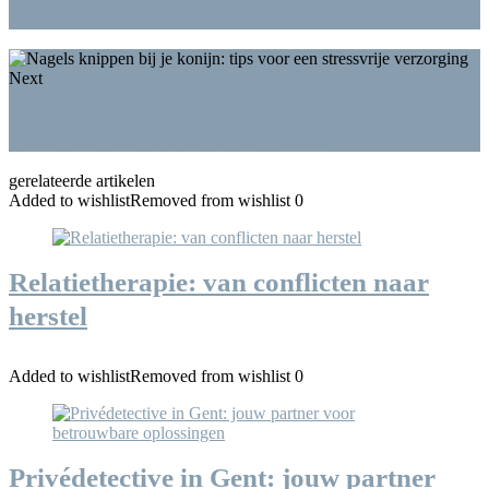
in interieurdesign
Next
Vuurwerkavontuur in Amstelveen: Alles wat je moet
weten voor een knallende jaarwisseling
gerelateerde artikelen
Added to wishlist
Removed from wishlist
0
Relatietherapie: van conflicten naar
herstel
Added to wishlist
Removed from wishlist
0
Privédetective in Gent: jouw partner