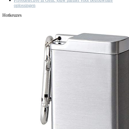
Privédetective in Gent: jouw partner voor betrouwbare
oplossingen
Hotkeuzes