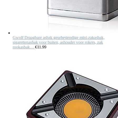
Gwolf Draagbare asbak geurbestendige mini-zakasbak,
sigarettenasbak voor buiten, ashouder voor rokers, zak
rookasbak…
€
11.99