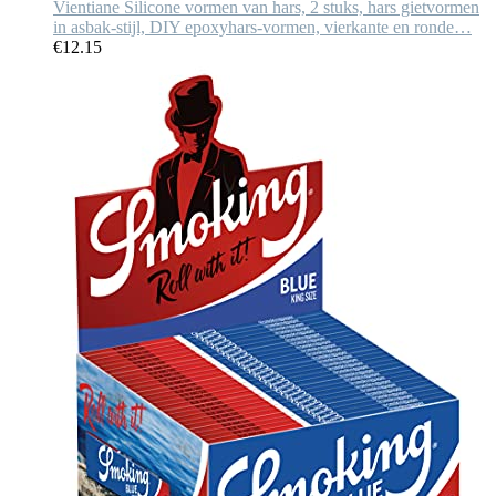
Vientiane Silicone vormen van hars, 2 stuks, hars gietvormen
in asbak-stijl, DIY epoxyhars-vormen, vierkante en ronde…
€
12.15