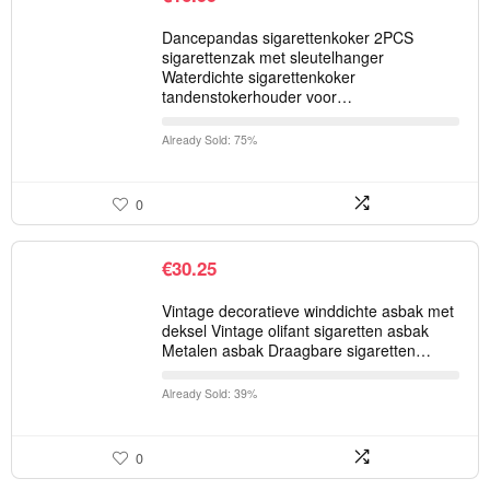
Dancepandas sigarettenkoker 2PCS
sigarettenzak met sleutelhanger
Waterdichte sigarettenkoker
tandenstokerhouder voor…
Already Sold: 75%
0
€
30.25
Vintage decoratieve winddichte asbak met
deksel Vintage olifant sigaretten asbak
Metalen asbak Draagbare sigaretten…
Already Sold: 39%
0