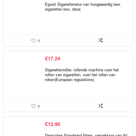
Egoist Sigarettenetui van hoogwaardig leer,
sigaretten box, doos
0
€
17.24
Sigarettenroller, rollende machine voor het
rollen van sigaretten, voor het rollen van
roken(European regulations)
0
€
12.90
Denicotea Standaard filters, verpakking van 50