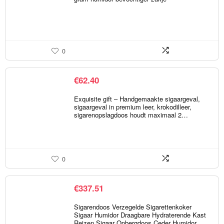
0
€
62.40
Exquisite gift – Handgemaakte sigaargeval,
sigaargeval in premium leer, krokodilleer,
sigarenopslagdoos houdt maximaal 2…
0
€
337.51
Sigarendoos Verzegelde Sigarettenkoker
Sigaar Humidor Draagbare Hydraterende Kast
Reizen Sigaar Opbergdoos Ceder Humidor…