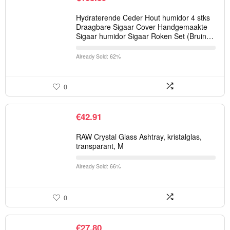
Hydraterende Ceder Hout humidor 4 stks
Draagbare Sigaar Cover Handgemaakte
Sigaar humidor Sigaar Roken Set (Bruin…
Already Sold: 62%
0
€
42.91
RAW Crystal Glass Ashtray, kristalglas,
transparant, M
Already Sold: 66%
0
€
27.80