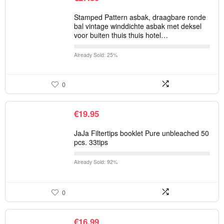
Stamped Pattern asbak, draagbare ronde
bal vintage winddichte asbak met deksel
voor buiten thuis thuis hotel…
Already Sold: 25%
0
€
19.95
JaJa Filtertips booklet Pure unbleached 50
pcs. 33tips
Already Sold: 92%
0
€
16.99