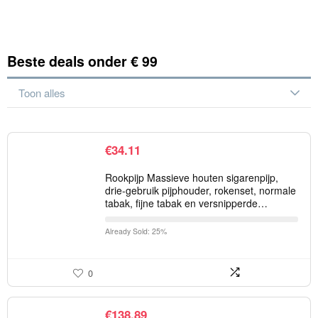
Beste deals onder € 99
Toon alles
€
34.11
Rookpijp Massieve houten sigarenpijp,
drie-gebruik pijphouder, rokenset, normale
tabak, fijne tabak en versnipperde…
Already Sold: 25%
0
€
138.89