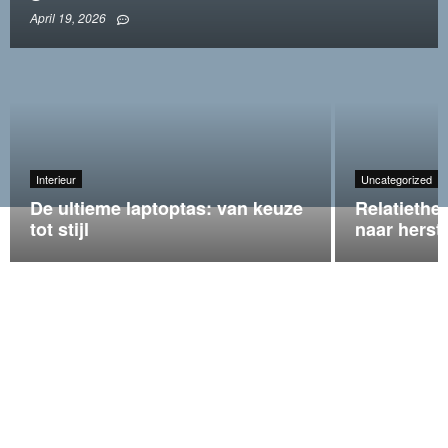
April 19, 2026
Interieur
Uncategorized
De ultieme laptoptas: van keuze
Relatiether
tot stijl
naar herst