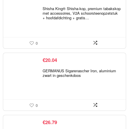
Shisha King® Shisha-kop, premium tabakskop
met accessoires, V2A schoorsteenopzetstuk
+ hoofdafdichting + gratis…
0
€
20.04
GERMANUS Sigarenascher Iron, aluminium
zwart in geschenkdoos
0
€
26.79