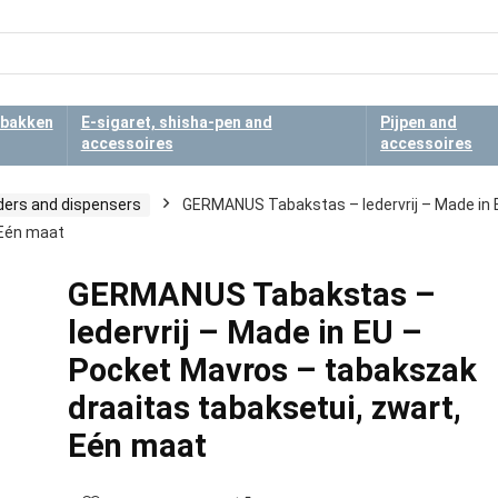
bakken
E-sigaret, shisha-pen and
Pijpen and
accessoires
accessoires
ers and dispensers
GERMANUS Tabakstas – ledervrij – Made in 
 Eén maat
GERMANUS Tabakstas –
ledervrij – Made in EU –
Pocket Mavros – tabakszak
draaitas tabaksetui, zwart,
Eén maat