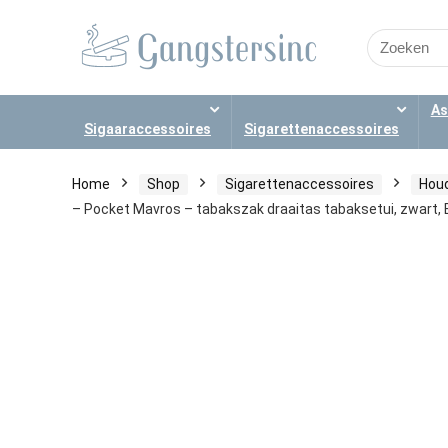
Search
for:
As
Sigaaraccessoires
Sigarettenaccessoires
Home
Shop
Sigarettenaccessoires
Houd
– Pocket Mavros – tabakszak draaitas tabaksetui, zwart,