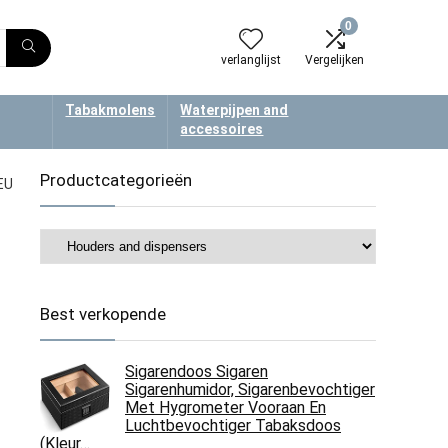
0
verlanglijst
Vergelijken
Tabakmolens
Waterpijpen and
accessoires
Productcategorieën
EU
Best verkopende
Sigarendoos Sigaren
Sigarenhumidor, Sigarenbevochtiger
Met Hygrometer Vooraan En
Luchtbevochtiger Tabaksdoos
(Kleur…