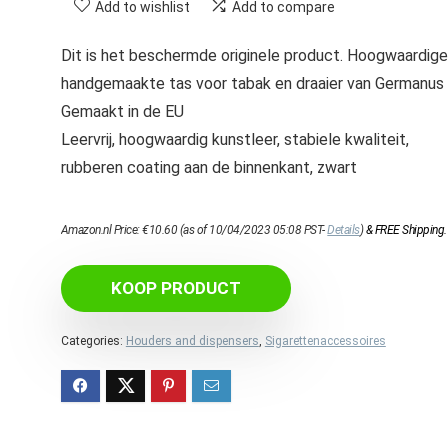
Add to wishlist
Add to compare
Dit is het beschermde originele product. Hoogwaardige
handgemaakte tas voor tabak en draaier van Germanus
Gemaakt in de EU
Leervrij, hoogwaardig kunstleer, stabiele kwaliteit,
rubberen coating aan de binnenkant, zwart
Amazon.nl Price:
€
10.60
(as of 10/04/2023 05:08 PST-
Details
)
&
FREE Shipping
.
KOOP PRODUCT
Categories:
Houders and dispensers
,
Sigarettenaccessoires