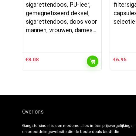
sigarettendoos, PU-leer,
filtersi
gemagnetiseerd deksel,
capsules
sigarettendoos, doos voor
selecti
mannen, vrouwen, dames…
€
8.08
€
6.95
Over ons
Gangstersinc.nl is een moderne alles-in-één prijsvergelijkings-
en beoordelingswebsite die de beste deals biedt die