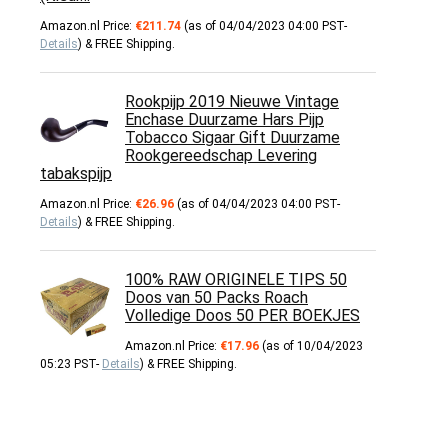
Amazon.nl Price:
€
211.74
(as of 04/04/2023 04:00 PST-
Details
)
&
FREE Shipping
.
Rookpijp 2019 Nieuwe Vintage
Enchase Duurzame Hars Pijp
Tobacco Sigaar Gift Duurzame
Rookgereedschap Levering
tabakspijp
Amazon.nl Price:
€
26.96
(as of 04/04/2023 04:00 PST-
Details
)
&
FREE Shipping
.
100% RAW ORIGINELE TIPS 50
Doos van 50 Packs Roach
Volledige Doos 50 PER BOEKJES
Amazon.nl Price:
€
17.96
(as of 10/04/2023
05:23 PST-
Details
)
&
FREE Shipping
.