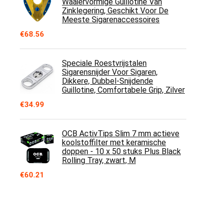
Waaiervormige Guillotine Van
Zinklegering, Geschikt Voor De
Meeste Sigarenaccessoires
€
68.56
Speciale Roestvrijstalen
Sigarensnijder Voor Sigaren,
Dikkere, Dubbel-Snijdende
Guillotine, Comfortabele Grip, Zilver
€
34.99
OCB ActivTips Slim 7 mm actieve
koolstoffilter met keramische
doppen - 10 x 50 stuks Plus Black
Rolling Tray, zwart, M
€
60.21