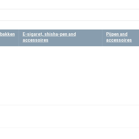
bakken
E-sigaret, shisha-pen and
Pijpen and
accessoires
accessoires