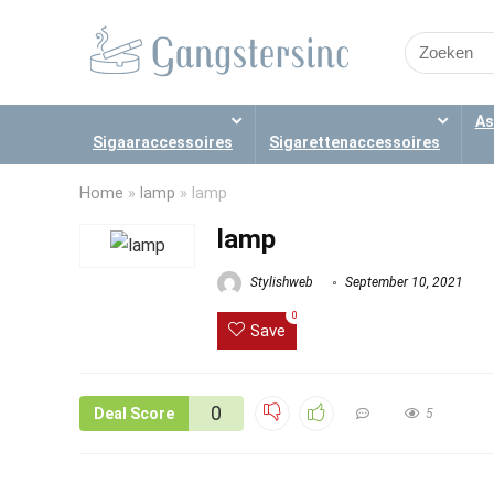
Search
for:
As
Sigaaraccessoires
Sigarettenaccessoires
Home
»
lamp
»
lamp
lamp
Stylishweb
September 10, 2021
0
Save
0
Deal Score
5