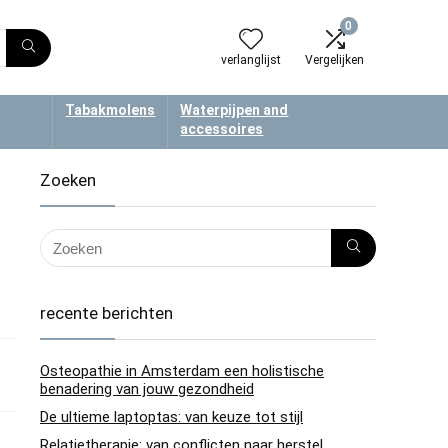
0
verlanglijst
Vergelijken
Tabakmolens
Waterpijpen and
accessoires
Zoeken
recente berichten
Osteopathie in Amsterdam een holistische
benadering van jouw gezondheid
De ultieme laptoptas: van keuze tot stijl
Relatietherapie: van conflicten naar herstel