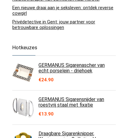
Een nieuwe draai aan je seksleven: ontdek reverse
cowgirl
Privédetective in Gent: jouw partner voor
betrouwbare oplossingen
Hotkeuzes
GERMANUS Sigarenascher van
echt porselein - driehoek
€
24.90
GERMANUS Sigarensnijder van
roestvrij staal met fixatie
€
13.90
Draagbare Sigarenknipper,