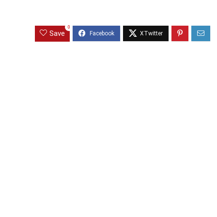
0
Save