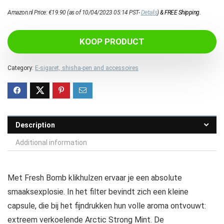
Amazon.nl Price:
€
19.90
(as of 10/04/2023 05:14 PST-
Details
)
&
FREE Shipping
.
KOOP PRODUCT
Category:
E-sigaret, shisha-pen and accessoires
Description
Additional information
Met Fresh Bomb klikhulzen ervaar je een absolute
smaaksexplosie. In het filter bevindt zich een kleine
capsule, die bij het fijndrukken hun volle aroma ontvouwt:
extreem verkoelende Arctic Strong Mint. De