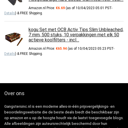
Amazon.nl Price:
€
6.69
(as of 10/04/2023 05:01 PST-
Details
)
&
FREE Shipping
.
kogu Set met OCB Activ Tips Slim Unbleached,
7 mm, 500 stuks, 10 verpakkingen met elk 50
actieve koolfilters - incl…
Amazon.nl Price:
€
65.94
(as of 10/04/2023 05:23 PST-
Details
)
&
FREE Shipping
.
Over ons
Gangstersinc.nl is een moderne alles-in-één prijsvergelijkings- en
beoordelingswebsite die de beste deals biedt die beschikbaar zijn
op amazon en u op de hoogte houdt via de laatst toegevoegde blogs.
Alle afbeeldingen zijn auteursrechtelijk beschermd door hun