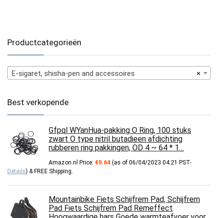
Productcategorieën
E-sigaret, shisha-pen and accessoires
×
Best verkopende
Gfpql WYanHua-pakking O Ring, 100 stuks
zwart O type nitril butadieen afdichting
rubberen ring pakkingen, OD 4 ~ 64 * 1…
Amazon.nl Price:
€
9.64
(as of 06/04/2023 04:21 PST-
Details
)
&
FREE Shipping
.
Mountainbike Fiets Schijfrem Pad, Schijfrem
Pad Fiets Schijfrem Pad Remeffect
Hoogwaardige hars Goede warmteafvoer voor…