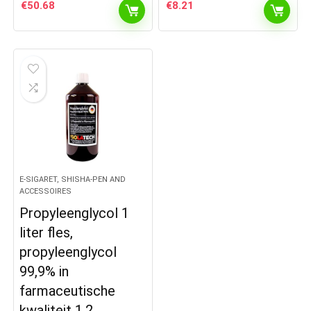
€
50.68
€
8.21
E-SIGARET, SHISHA-PEN AND
ACCESSOIRES
Propyleenglycol 1
liter fles,
propyleenglycol
99,9% in
farmaceutische
kwaliteit 1,2